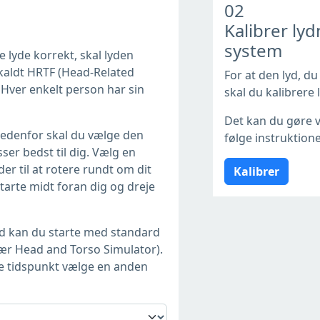
02
Kalibrer lyd
system
e lyde korrekt, skal lyden
åkaldt HRTF (Head-Related
For at den lyd, du v
 Hver enkelt person har sin
skal du kalibrere 
Det kan du gøre v
edenfor skal du vælge den
følge instruktione
sser bedst til dig. Vælg en
der til at rotere rundt om dit
Kalibrer
tarte midt foran dig og dreje
tid kan du starte med standard
ær Head and Torso Simulator).
e tidspunkt vælge en anden