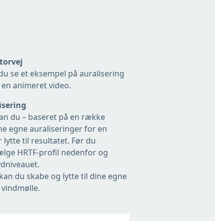
torvej
du se et eksempel på auralisering
 en animeret video.
isering
an du – baseret på en række
ne egne auraliseringer for en
lytte til resultatet. Før du
ælge HRTF-profil nedenfor og
ydniveauet.
kan du skabe og lytte til dine egne
 vindmølle.