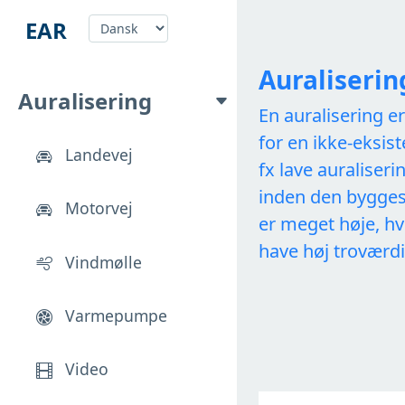
EAR
Auraliserin
Auralisering
En auralisering e
for en ikke-eksis
Landevej
fx lave auraliseri
inden den bygges.
Motorvej
er meget høje, hv
have høj troværd
Vindmølle
Varmepumpe
Video