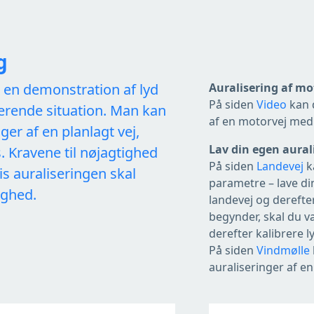
g
r en demonstration af lyd
Auralisering af mo
På siden
Video
kan 
terende situation. Man kan
af en motorvej med
nger af en planlagt vej,
Lav din egen aural
 Kravene til nøjagtighed
På siden
Landevej
k
is auraliseringen skal
parametre – lave di
ighed.
landevej og derefter 
begynder, skal du v
derefter kalibrere l
På siden
Vindmølle
auraliseringer af en