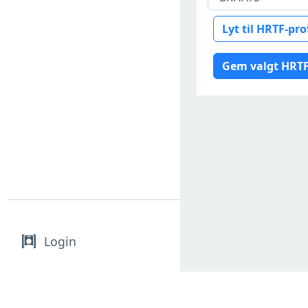
Lyt til HRTF-prof
Gem valgt HRTF-
Login
FORCE Technology