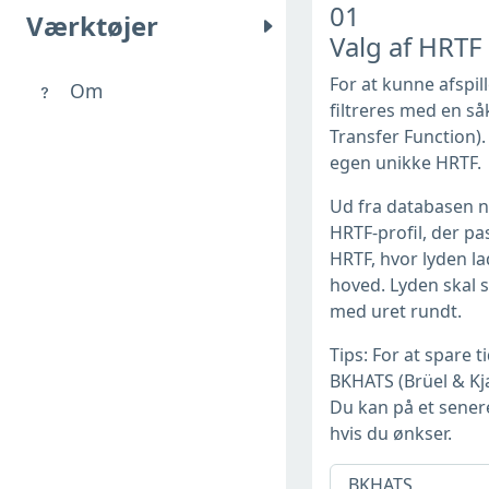
01
Værktøjer
Valg af HRTF
For at kunne afspill
Om
filtreres med en s
Transfer Function).
egen unikke HRTF.
Ud fra databasen n
HRTF-profil, der pa
HRTF, hvor lyden la
hoved. Lyden skal s
med uret rundt.
Tips: For at spare 
BKHATS (Brüel & Kj
Du kan på et sener
hvis du ønkser.